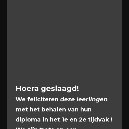
Debatclub
Leren, spreken en winnen
Hoera geslaagd!
Het debatteam van het Stedelijk Gymnasium
We feliciteren
deze leerlingen
Breda is een enthousiaste groep leerlingen uit
met het behalen van hun
verschillende jaarlagen die wekelijks
samenkomt om te trainen. Tijdens het
diploma in het 1e en 2e tijdvak !
schooljaar nemen zij deel aan diverse