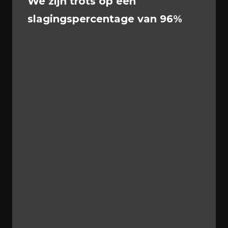
We zijn trots op een
wedstrijden, zoals het NK-debatteren, het
slagingspercentage van 96%
UNICEF Kinderrechtendebat, de competities
van de Debatunie en het Stedelijk Debat in
Breda. Het team werkt aan verschillende
debatvormen, waaronder Hogerhuis- en
Lagerhuisdebatten.
Waarom debatteren?
Debatteren biedt meer dan alleen de kans om
je stem te laten horen. Het helpt je om:
Zelfverzekerd te spreken voor een groep,
bijvoorbeeld bij het presenteren van ideeën
of het pitchen van plannen.
Overtuigend te argumenteren door je