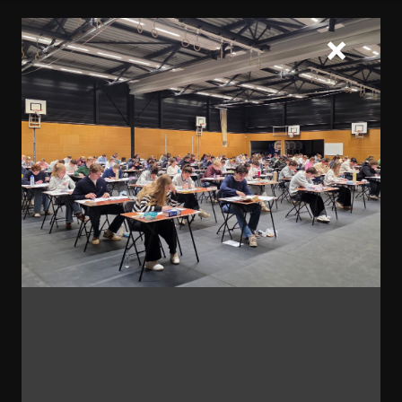
Home
Onderwijs
Pallas-programma
European Parliament en Debatclub
Model European Parliament (MEP)
Europa binnen handbereik
Wat betekent het om een Europeaan te zijn?
Voor veel jongeren is dit geen vanzelfsprekende
vraag, terwijl de Europese Unie een grote
invloed heeft op het dagelijks leven van
iedereen in Europa. Het Model European
Parliament (MEP) biedt al meer dan 25 jaar een
unieke kans om kennis te maken met de
complexe besluitvorming van de EU. Stichting
MEP Noord-Brabant/Vlaanderen organiseert