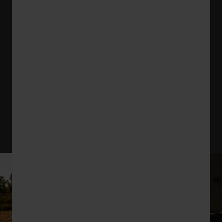
Andere gelegenheden
Daarnaast nodigen we ouders ook uit voor
andere gelegenheden, zoals
voorlichtingsavonden, PWS-presentaties,
optredens van leerlingen, lezingen en
bijeenkomsten georganiseerd door het
decanaat.