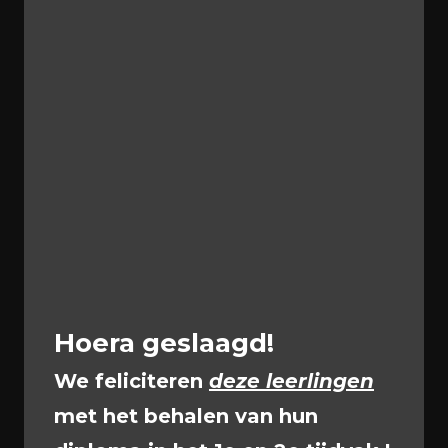
Nieuwsbrief
Minimaal twee keer per jaar sturen we een
digitale nieuwsbrief met een verzameling
schoolberichten. Deze nieuwsbrief is bedoeld
voor ouders, maar wordt ook naar leerlingen
gestuurd, zodat zij altijd op de hoogte zijn.
Website
Onze website is ons digitale visitekaartje. Hier
kunnen nieuwe leerlingen, hun ouders en
Hoera geslaagd!
andere geïnteresseerden alles lezen over onze
school.
We feliciteren
deze leerlingen
met het behalen van hun