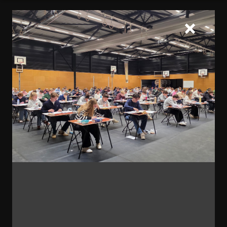
Home
Over ons
Organisatie en communicatie
​Schoolleiding
De school wordt geleid door rector mevrouw
I.M. (Inge) Rodenburg en conrector de heer J.H.
(Jaap) Schep, samen met twee afdelingsleiders.
Mevrouw M.A. (Marieke) Hendriks is
verantwoordelijk voor klas 1, 2 en 3 en mevrouw
R.P.L. (Rachelle) Veraa voor klas 4, 5 en 6. Met dit
team zorgen we voor een goede begeleiding en