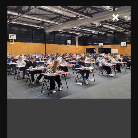
Home
Praktisch
Toetsweken
Voor schooljaar 2025-2026 zijn de
toetsweken gepland op:
Toetsweek 1:
Klas 1 t/m 3: 28-10 t/m 03-11-2025
Klas 4 t/m 6: 28-10 t/m 05-11-2025
Toetsweek 2: