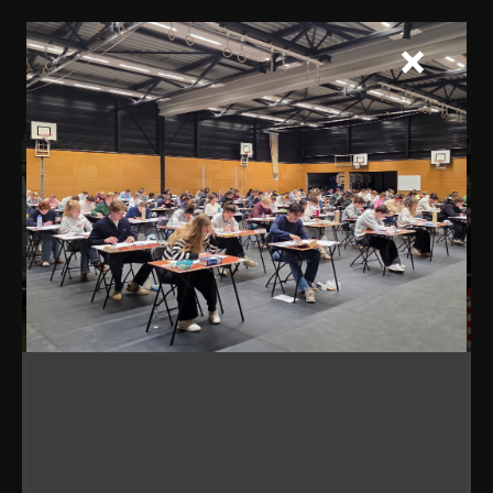
30 jan 2025
High-tech raceauto op schoolplein
BEKIJKEN