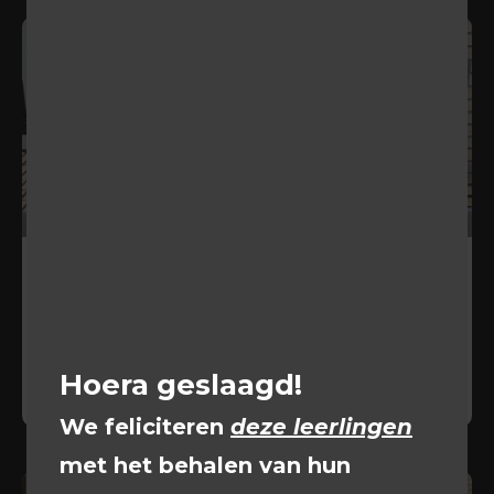
24 jan 2025
Leerlingen ontwerpen gemotoriseerde
fiets
BEKIJKEN
Hoera geslaagd!
We feliciteren
deze leerlingen
met het behalen van hun