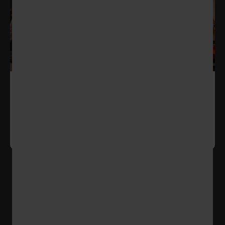
22 jan 2025
Natuurkunde Olympiade Junior (NOJ)
BEKIJKEN
1